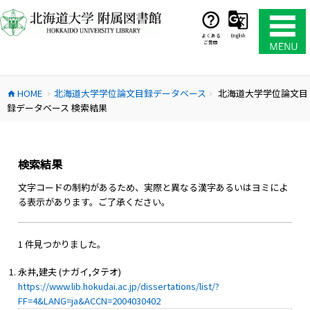
コ
ン
テ
よくある
English
ご質問
ン
ツ
へ
HOME
北海道大学学位論文目録データベース
北海道大学学位論文目
ス
home
chevron_right
chevron_right
録データベース 検索結果
キ
ッ
プ
検索結果
文字コードの制約があるため、実際と異なる漢字あるいはヨミによ
る表示があります。ご了承ください。
1 件見つかりました。
永井,建夫 (ナガイ,タテオ)
https://www.lib.hokudai.ac.jp/dissertations/list/?
FF=4&LANG=ja&ACCN=2004030402