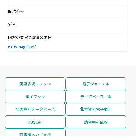
配架番号
備考
内容の要旨と審査の要旨
6196_nagai.pdf
英語多読マラソン
電子ジャーナル
電子ブック
データベース一覧
北方資料データベース
北方資料電子展示
HUSCAP
講習会を依頼
図書館へのご支援