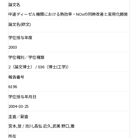
論文名
中速ディーゼル機関における熱効率・NOxの同時改善と実用化開発
論文名(欧文)
学位授与年度
2003
学位種別／学位種類
2（論文博士） / 036（博士(工学)）
報告番号
6196
学位授与年月日
2004-03-25
主査／副査
宮本,登 / 池川,昌弘 近久,武美 野口,徹
所在