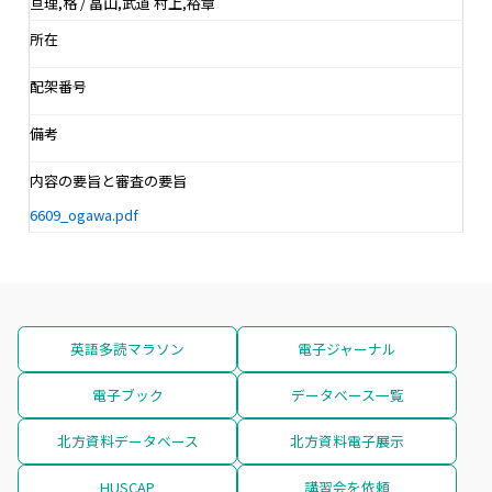
亘理,格 / 畠山,武道 村上,裕章
所在
配架番号
備考
内容の要旨と審査の要旨
6609_ogawa.pdf
英語多読マラソン
電子ジャーナル
電子ブック
データベース一覧
北方資料データベース
北方資料電子展示
HUSCAP
講習会を依頼