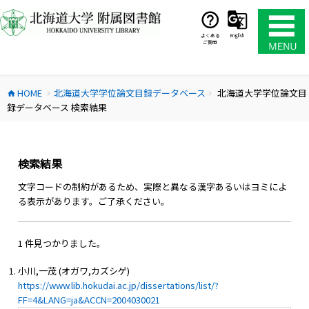
コ
ン
テ
よくある
English
ご質問
ン
ツ
へ
HOME
北海道大学学位論文目録データベース
北海道大学学位論文目
ス
home
chevron_right
chevron_right
録データベース 検索結果
キ
ッ
プ
検索結果
文字コードの制約があるため、実際と異なる漢字あるいはヨミによ
る表示があります。ご了承ください。
1 件見つかりました。
小川,一茂 (オガワ,カズシゲ)
https://www.lib.hokudai.ac.jp/dissertations/list/?
FF=4&LANG=ja&ACCN=2004030021