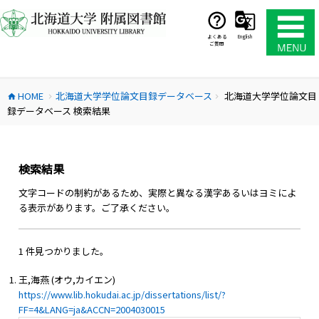
コ
ン
テ
よくある
English
ご質問
ン
ツ
へ
HOME
北海道大学学位論文目録データベース
北海道大学学位論文目
ス
home
chevron_right
chevron_right
録データベース 検索結果
キ
ッ
プ
検索結果
文字コードの制約があるため、実際と異なる漢字あるいはヨミによ
る表示があります。ご了承ください。
1 件見つかりました。
王,海燕 (オウ,カイエン)
https://www.lib.hokudai.ac.jp/dissertations/list/?
FF=4&LANG=ja&ACCN=2004030015