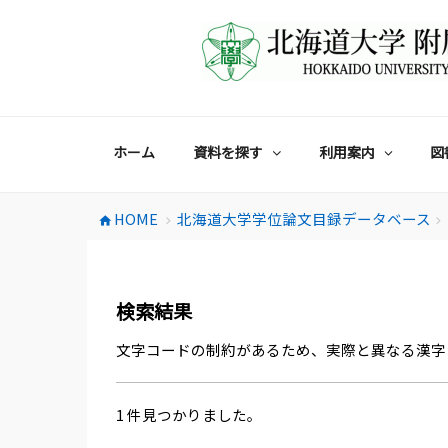
コ
ン
テ
ン
ツ
へ
ス
ホーム
資料を探す
利用案内
図
キ
ッ
プ
HOME
北海道大学学位論文目録データベース
home
chevron_right
chevron_right
検索結果
文字コードの制約があるため、実際と異なる漢字
1 件見つかりました。