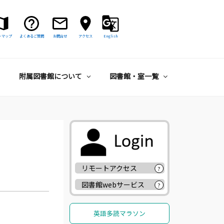
トマップ
よくあるご質問
お問合せ
アクセス
English
附属図書館について
図書館・室一覧
リモートアクセス
?
図書館webサービス
?
英語多読マラソン