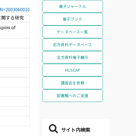
電子ジャーナル
CCN=2003060010
に関する研究
電子ブック
pins of
データベース一覧
北方資料データベース
北方資料電子展示
HUSCAP
講習会を依頼
図書館へのご支援
サイト内検索