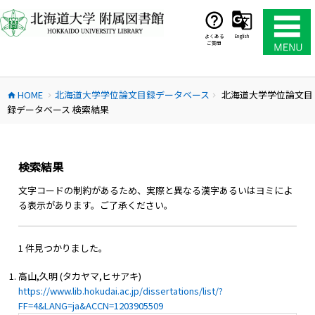
コ
ン
テ
よくある
English
ご質問
ン
ツ
へ
HOME
北海道大学学位論文目録データベース
北海道大学学位論文目
ス
home
chevron_right
chevron_right
録データベース 検索結果
キ
ッ
プ
検索結果
文字コードの制約があるため、実際と異なる漢字あるいはヨミによ
る表示があります。ご了承ください。
1 件見つかりました。
高山,久明 (タカヤマ,ヒサアキ)
https://www.lib.hokudai.ac.jp/dissertations/list/?
FF=4&LANG=ja&ACCN=1203905509