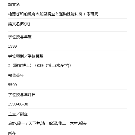
論文名
櫓漕ぎ和船漁舟の船型調査と運動性能に関する研究
論文名(欧文)
学位授与年度
1999
学位種別／学位種類
2（論文博士） / 039（博士(水産学)）
報告番号
5509
学位授与年月日
1999-06-30
主査／副査
烏野,慶一 / 天下井,清 蛇沼,俊二 木村,暢夫
所在