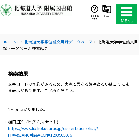
コ
ン
テ
よくある
English
ご質問
ン
ツ
へ
HOME
北海道大学学位論文目録データベース
北海道大学学位論文目
ス
home
chevron_right
chevron_right
録データベース 検索結果
キ
ッ
プ
検索結果
文字コードの制約があるため、実際と異なる漢字あるいはヨミによ
る表示があります。ご了承ください。
1 件見つかりました。
樋口,正仁 (ヒグチ,マサヒト)
https://www.lib.hokudai.ac.jp/dissertations/list/?
FF=4&LANG=ja&ACCN=1203905056