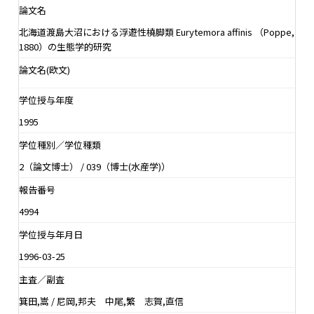
論文名
北海道渡島大沼における浮遊性橈脚類 Eurytemora affinis （Poppe,
1880）の生態学的研究
論文名(欧文)
学位授与年度
1995
学位種別／学位種類
2（論文博士） / 039（博士(水産学)）
報告番号
4994
学位授与年月日
1996-03-25
主査／副査
箕田,嵩 / 尼岡,邦夫 中尾,繁 志賀,直信