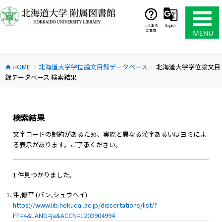
コ
ン
テ
よくある
English
ご質問
ン
ツ
へ
HOME
北海道大学学位論文目録データベース
北海道大学学位論文目
ス
home
chevron_right
chevron_right
録データベース 検索結果
キ
ッ
プ
検索結果
文字コードの制約があるため、実際と異なる漢字あるいはヨミによ
る表示があります。ご了承ください。
1 件見つかりました。
伴,修平 (バン,シュウヘイ)
https://www.lib.hokudai.ac.jp/dissertations/list/?
FF=4&LANG=ja&ACCN=1203904994