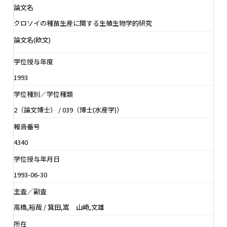
論文名
クロソイの種苗生産に関する生殖生物学的研究
論文名(欧文)
学位授与年度
1993
学位種別／学位種類
2（論文博士） / 039（博士(水産学)）
報告番号
4340
学位授与年月日
1993-06-30
主査／副査
高橋,裕哉 / 箕田,嵩 山崎,文雄
所在