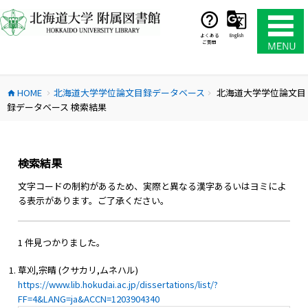
コ
ン
テ
よくある
English
ご質問
ン
ツ
へ
HOME
北海道大学学位論文目録データベース
北海道大学学位論文目
ス
home
chevron_right
chevron_right
録データベース 検索結果
キ
ッ
プ
検索結果
文字コードの制約があるため、実際と異なる漢字あるいはヨミによ
る表示があります。ご了承ください。
1 件見つかりました。
草刈,宗晴 (クサカリ,ムネハル)
https://www.lib.hokudai.ac.jp/dissertations/list/?
FF=4&LANG=ja&ACCN=1203904340