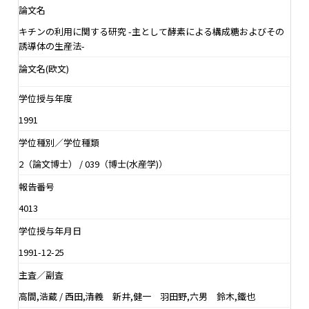
論文名
キチンの利用に関する研究 -主として酵素による構成糖およびその
誘導体の生産法-
論文名(欧文)
学位授与年度
1991
学位種別／学位種類
2（論文博士） / 039（博士(水産学)）
報告番号
4013
学位授与年月日
1991-12-25
主査／副査
高間,浩蔵 / 西田,清義 新井,健一 羽田野,六男 鈴木,鐵也