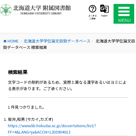
コ
ン
テ
よくある
English
ご質問
ン
ツ
へ
HOME
北海道大学学位論文目録データベース
北海道大学学位論文目
ス
home
chevron_right
chevron_right
録データベース 検索結果
キ
ッ
プ
検索結果
文字コードの制約があるため、実際と異なる漢字あるいはヨミによ
る表示があります。ご了承ください。
1 件見つかりました。
坂井,和男 (サカイ,カズオ)
https://www.lib.hokudai.ac.jp/dissertations/list/?
FF=4&LANG=ja&ACCN=1203904013