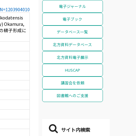
電子ジャーナル
CCN=1203904010
datensis
電子ブック
y) Okamura,
villeの精子形成に
データベース一覧
北方資料データベース
北方資料電子展示
HUSCAP
講習会を依頼
図書館へのご支援
サイト内検索