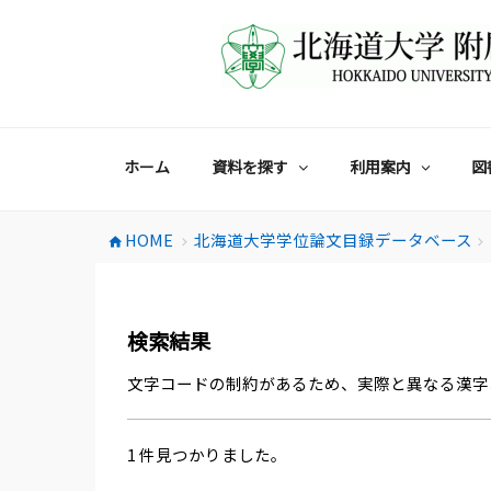
コ
ン
テ
ン
ツ
へ
ス
ホーム
資料を探す
利用案内
図
キ
ッ
プ
HOME
北海道大学学位論文目録データベース
home
chevron_right
chevron_right
検索結果
文字コードの制約があるため、実際と異なる漢字
1 件見つかりました。