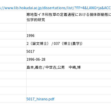
s://www.lib.hokudai.ac.jp/dissertations/list/?FF=4&LANG=ja&A
寒地型イネ科牧草の定着過程における個体群動態
伝学的研究
1996
2（論文博士） / 037（博士(農学)）
5017
1996-06-28
島本,義也 / 中世古,公男 中嶋,博
5017_hirano.pdf