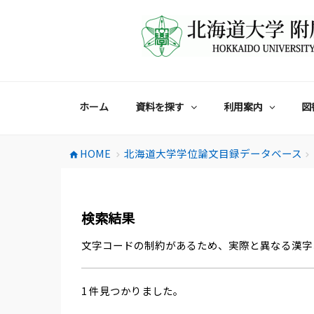
コ
ン
テ
ン
ツ
へ
ス
ホーム
資料を探す
利用案内
図
キ
ッ
プ
HOME
北海道大学学位論文目録データベース
home
chevron_right
chevron_right
検索結果
文字コードの制約があるため、実際と異なる漢字
1 件見つかりました。