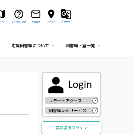
トマップ
よくあるご質問
お問合せ
アクセス
English
附属図書館について
図書館・室一覧
リモートアクセス
?
図書館webサービス
?
英語多読マラソン