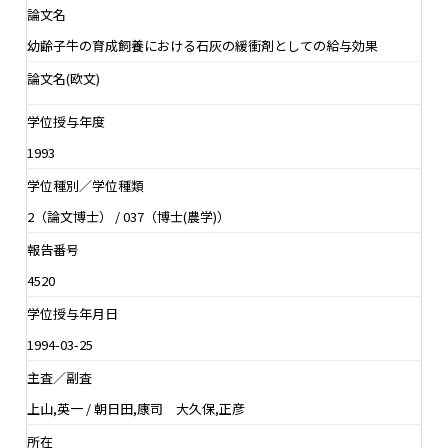
論文名
幼齢子牛の育成飼養における石灰の緩衝剤としての給与効果
論文名(欧文)
学位授与年度
1993
学位種別／学位種類
2（論文博士） / 037（博士(農学)）
報告番号
4520
学位授与年月日
1994-03-25
主査／副査
上山,英一 / 朝日田,康司 大久保,正彦
所在