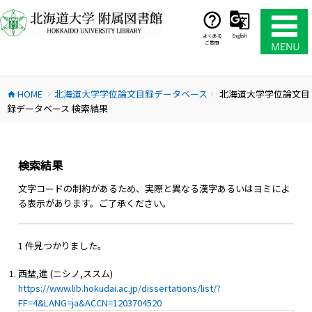
コ
ン
テ
よくある
English
ご質問
ン
ツ
へ
HOME
北海道大学学位論文目録データベース
北海道大学学位論文目
ス
home
chevron_right
chevron_right
録データベース 検索結果
キ
ッ
プ
検索結果
文字コードの制約があるため、実際と異なる漢字あるいはヨミによ
る表示があります。ご了承ください。
1 件見つかりました。
西埜,進 (ニシノ,ススム)
https://www.lib.hokudai.ac.jp/dissertations/list/?
FF=4&LANG=ja&ACCN=1203704520