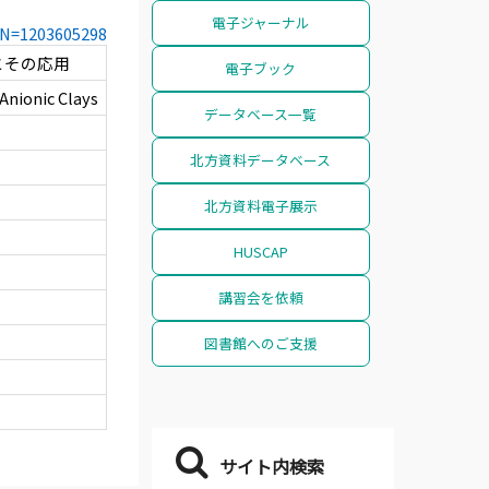
電子ジャーナル
CCN=1203605298
とその応用
電子ブック
Anionic Clays
データベース一覧
北方資料データベース
北方資料電子展示
HUSCAP
講習会を依頼
図書館へのご支援
サイト内検索