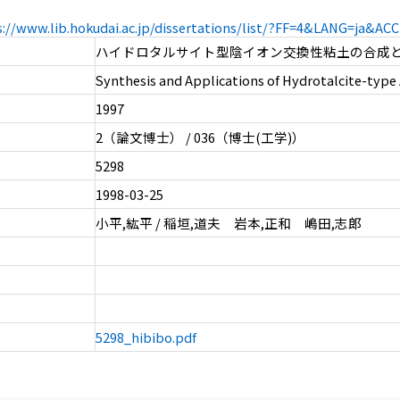
s://www.lib.hokudai.ac.jp/dissertations/list/?FF=4&LANG=ja&A
ハイドロタルサイト型陰イオン交換性粘土の合成
Synthesis and Applications of Hydrotalcite-type 
1997
2（論文博士） / 036（博士(工学)）
5298
1998-03-25
小平,紘平 / 稲垣,道夫 岩本,正和 嶋田,志郎
5298_hibibo.pdf