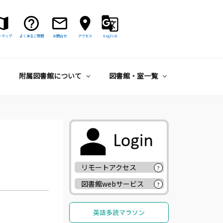
トマップ
よくあるご質問
お問合せ
アクセス
English
附属図書館について
図書館・室一覧
リモートアクセス
?
図書館webサービス
?
英語多読マラソン