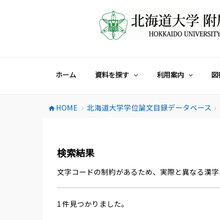
コ
ン
テ
ン
ツ
へ
ス
ホーム
資料を探す
利用案内
図
キ
ッ
プ
HOME
北海道大学学位論文目録データベース
home
chevron_right
chevron_right
検索結果
文字コードの制約があるため、実際と異なる漢字
1 件見つかりました。