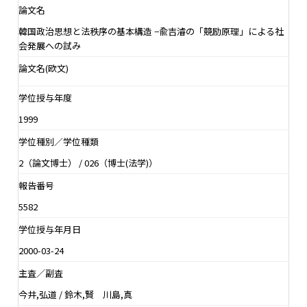
論文名
韓国政治思想と法秩序の基本構造 −兪吉濬の「競励原理」による社
会発展への試み
論文名(欧文)
学位授与年度
1999
学位種別／学位種類
2（論文博士） / 026（博士(法学)）
報告番号
5582
学位授与年月日
2000-03-24
主査／副査
今井,弘道 / 鈴木,賢 川島,真