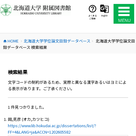
コ
ン
テ
よくある
English
ご質問
ン
ツ
へ
HOME
北海道大学学位論文目録データベース
北海道大学学位論文目
ス
home
chevron_right
chevron_right
録データベース 検索結果
キ
ッ
プ
検索結果
文字コードの制約があるため、実際と異なる漢字あるいはヨミによ
る表示があります。ご了承ください。
1 件見つかりました。
岡,克彦 (オカ,カツヒコ)
https://www.lib.hokudai.ac.jp/dissertations/list/?
FF=4&LANG=ja&ACCN=1202605582