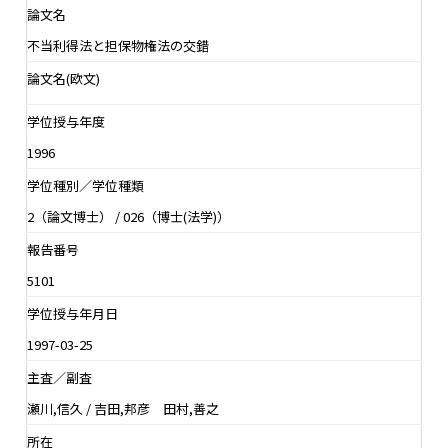
論文名
不当利得法と担保物権法の交錯
論文名(欧文)
学位授与年度
1996
学位種別／学位種類
2（論文博士） / 026（博士(法学)）
報告番号
5101
学位授与年月日
1997-03-25
主査／副査
瀬川,信久 / 吉田,邦彦 田村,善之
所在