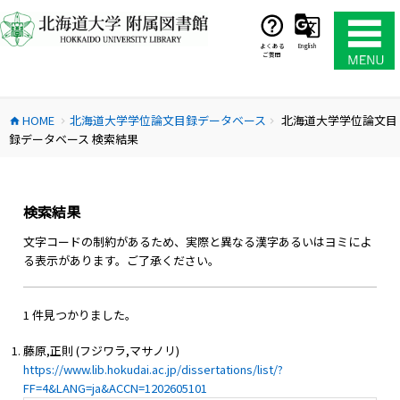
コ
ン
テ
よくある
English
ご質問
ン
ツ
へ
HOME
北海道大学学位論文目録データベース
北海道大学学位論文目
ス
home
chevron_right
chevron_right
録データベース 検索結果
キ
ッ
プ
検索結果
文字コードの制約があるため、実際と異なる漢字あるいはヨミによ
る表示があります。ご了承ください。
1 件見つかりました。
藤原,正則 (フジワラ,マサノリ)
https://www.lib.hokudai.ac.jp/dissertations/list/?
FF=4&LANG=ja&ACCN=1202605101