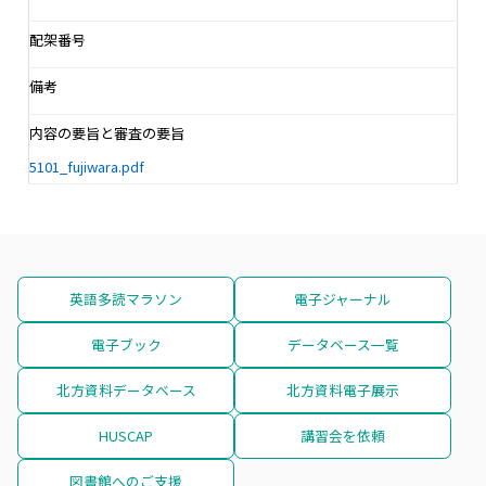
配架番号
備考
内容の要旨と審査の要旨
5101_fujiwara.pdf
英語多読マラソン
電子ジャーナル
電子ブック
データベース一覧
北方資料データベース
北方資料電子展示
HUSCAP
講習会を依頼
図書館へのご支援