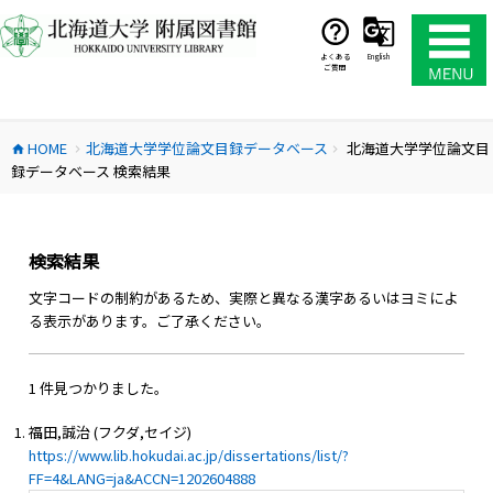
コ
ン
テ
よくある
English
ご質問
ン
ツ
へ
HOME
北海道大学学位論文目録データベース
北海道大学学位論文目
ス
home
chevron_right
chevron_right
録データベース 検索結果
キ
ッ
プ
検索結果
文字コードの制約があるため、実際と異なる漢字あるいはヨミによ
る表示があります。ご了承ください。
1 件見つかりました。
福田,誠治 (フクダ,セイジ)
https://www.lib.hokudai.ac.jp/dissertations/list/?
FF=4&LANG=ja&ACCN=1202604888