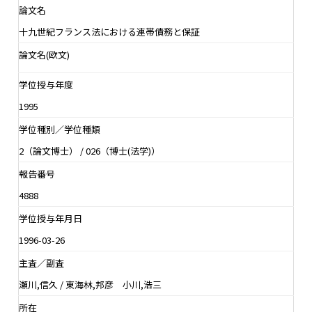
論文名
十九世紀フランス法における連帯債務と保証
論文名(欧文)
学位授与年度
1995
学位種別／学位種類
2（論文博士） / 026（博士(法学)）
報告番号
4888
学位授与年月日
1996-03-26
主査／副査
瀬川,信久 / 東海林,邦彦 小川,浩三
所在