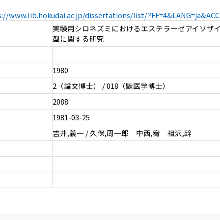
s://www.lib.hokudai.ac.jp/dissertations/list/?FF=4&LANG=ja&A
実験用シロネズミにおけるエステラーゼアイソザ
型に関する研究
1980
2（論文博士） / 018（獣医学博士）
2088
1981-03-25
吉井,義一 / 久保,周一郎 中西,宥 相沢,幹