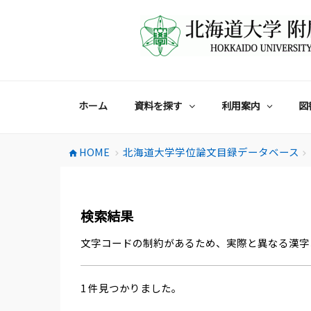
コ
ン
テ
ン
ツ
へ
ス
ホーム
資料を探す
利用案内
図
キ
ッ
プ
HOME
北海道大学学位論文目録データベース
home
chevron_right
chevron_right
検索結果
文字コードの制約があるため、実際と異なる漢字
1 件見つかりました。