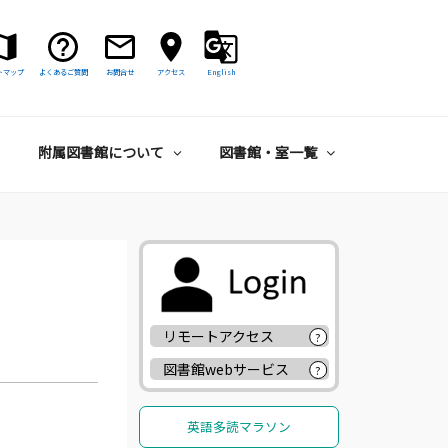
トマップ
よくあるご質問
お問合せ
アクセス
English
附属図書館について
図書館・室一覧
リモートアクセス
?
図書館webサービス
?
英語多読マラソン