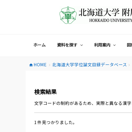
コ
ン
テ
ン
ツ
へ
ス
ホーム
資料を探す
利用案内
図
キ
ッ
プ
HOME
北海道大学学位論文目録データベース
home
chevron_right
chevron_right
検索結果
文字コードの制約があるため、実際と異なる漢字
1 件見つかりました。