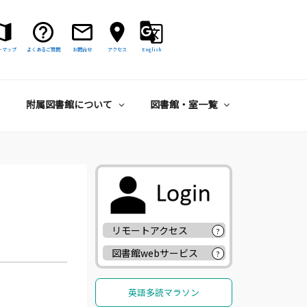
トマップ
よくあるご質問
お問合せ
アクセス
English
附属図書館について
図書館・室一覧
リモートアクセス
?
図書館webサービス
?
英語多読マラソン