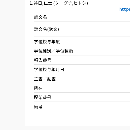
谷口,仁士 (タニグチ,ヒトシ)
http
論文名
論文名(欧文)
学位授与年度
学位種別／学位種類
報告番号
学位授与年月日
主査／副査
所在
配架番号
備考