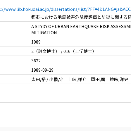
s://www.lib.hokudai.ac.jp/dissertations/list/?FF=4&LANG=ja&A
都市における地震被害危険度評価と防災に関する
A STYDY OF URBAN EARTHQUAKE RISK ASSESSM
MITIGATION
1989
2（論文博士） / 016（工学博士）
3622
1989-09-29
太田,裕 / 小幡,守 土岐,祥介 岡田,廣 鏡味,洋史