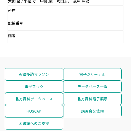
大田,裕 / 小幡,守 中島,巖 岡田,広 鏡味,洋史
所在
配架番号
備考
英語多読マラソン
電子ジャーナル
電子ブック
データベース一覧
北方資料データベース
北方資料電子展示
HUSCAP
講習会を依頼
図書館へのご支援