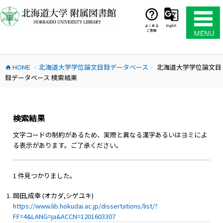
コ
ン
テ
よくある
English
ご質問
ン
ツ
へ
HOME
北海道大学学位論文目録データベース
北海道大学学位論文目
ス
home
chevron_right
chevron_right
録データベース 検索結果
キ
ッ
プ
検索結果
文字コードの制約があるため、実際と異なる漢字あるいはヨミによ
る表示があります。ご了承ください。
1 件見つかりました。
岡田,成幸 (オカダ,シゲユキ)
https://www.lib.hokudai.ac.jp/dissertations/list/?
FF=4&LANG=ja&ACCN=1201603307