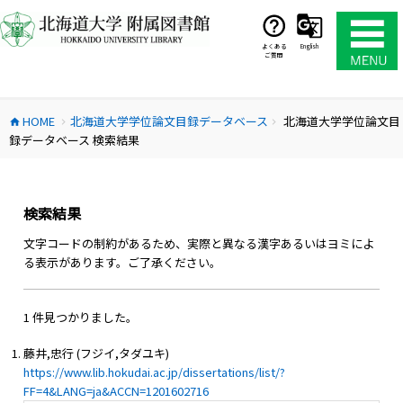
コ
ン
テ
よくある
English
ご質問
ン
ツ
へ
HOME
北海道大学学位論文目録データベース
北海道大学学位論文目
ス
home
chevron_right
chevron_right
録データベース 検索結果
キ
ッ
プ
検索結果
文字コードの制約があるため、実際と異なる漢字あるいはヨミによ
る表示があります。ご了承ください。
1 件見つかりました。
藤井,忠行 (フジイ,タダユキ)
https://www.lib.hokudai.ac.jp/dissertations/list/?
FF=4&LANG=ja&ACCN=1201602716