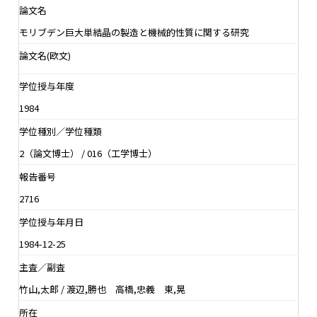
論文名
モリブデン巨大単結晶の製造と機械的性質に関する研究
論文名(欧文)
学位授与年度
1984
学位種別／学位種類
2（論文博士） / 016（工学博士）
報告番号
2716
学位授与年月日
1984-12-25
主査／副査
竹山,太郎 / 渡辺,勝也 高橋,忠義 東,晃
所在