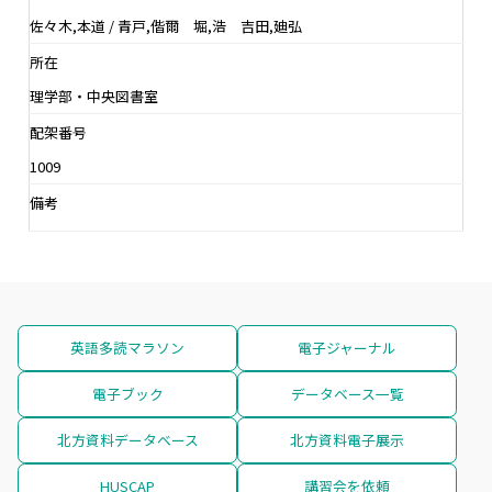
佐々木,本道 / 青戸,偕爾 堀,浩 吉田,廸弘
所在
理学部・中央図書室
配架番号
1009
備考
英語多読マラソン
電子ジャーナル
電子ブック
データベース一覧
北方資料データベース
北方資料電子展示
HUSCAP
講習会を依頼