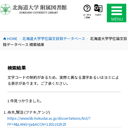
コ
ン
テ
よくある
English
ご質問
ン
ツ
へ
HOME
北海道大学学位論文目録データベース
北海道大学学位論文目
ス
home
chevron_right
chevron_right
録データベース 検索結果
キ
ッ
プ
検索結果
文字コードの制約があるため、実際と異なる漢字あるいはヨミによ
る表示があります。ご了承ください。
1 件見つかりました。
舟木,賢治 (フナキ,ケンジ)
https://www.lib.hokudai.ac.jp/dissertations/list/?
FF=4&LANG=ja&ACCN=1201102525