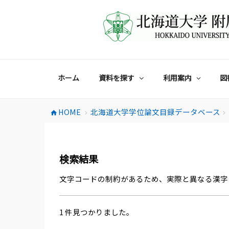
コ
ン
テ
ン
ツ
へ
ス
ホーム
資料を探す
利用案内
図
キ
ッ
プ
HOME
北海道大学学位論文目録データベース
home
chevron_right
chevron_right
検索結果
文字コードの制約があるため、実際と異なる漢字
1 件見つかりました。