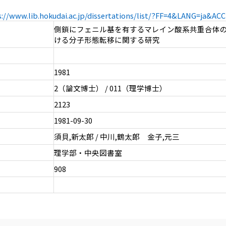
s://www.lib.hokudai.ac.jp/dissertations/list/?FF=4&LANG=ja&A
側鎖にフェニル基を有するマレイン酸系共重合体
ける分子形態転移に関する研究
1981
2（論文博士） / 011（理学博士）
2123
1981-09-30
須貝,新太郎 / 中川,鶴太郎 金子,元三
理学部・中央図書室
908