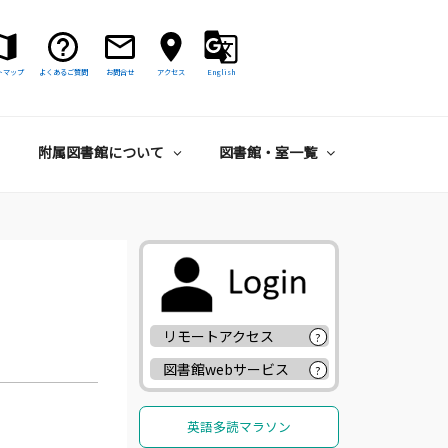
トマップ
よくあるご質問
お問合せ
アクセス
English
附属図書館について
図書館・室一覧
リモートアクセス
?
図書館webサービス
?
英語多読マラソン