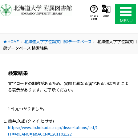
コ
ン
テ
よくある
English
ご質問
ン
ツ
へ
HOME
北海道大学学位論文目録データベース
北海道大学学位論文目
ス
home
chevron_right
chevron_right
録データベース 検索結果
キ
ッ
プ
検索結果
文字コードの制約があるため、実際と異なる漢字あるいはヨミによ
る表示があります。ご了承ください。
1 件見つかりました。
熊井,久雄 (クマイ,ヒサオ)
https://www.lib.hokudai.ac.jp/dissertations/list/?
FF=4&LANG=ja&ACCN=1201102122