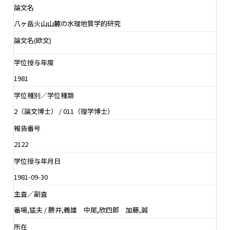
論文名
八ヶ岳火山山麓の水理地質学的研究
論文名(欧文)
学位授与年度
1981
学位種別／学位種類
2（論文博士） / 011（理学博士）
報告番号
2122
学位授与年月日
1981-09-30
主査／副査
番場,猛夫 / 勝井,義雄 中尾,欣四郎 加藤,誠
所在