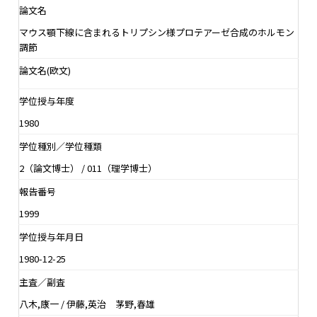
論文名
マウス顎下線に含まれるトリプシン様プロテアーゼ合成のホルモン
調節
論文名(欧文)
学位授与年度
1980
学位種別／学位種類
2（論文博士） / 011（理学博士）
報告番号
1999
学位授与年月日
1980-12-25
主査／副査
八木,康一 / 伊藤,英治 茅野,春雄