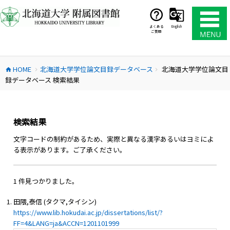
コ
ン
テ
よくある
English
ご質問
ン
ツ
へ
HOME
北海道大学学位論文目録データベース
北海道大学学位論文目
ス
home
chevron_right
chevron_right
録データベース 検索結果
キ
ッ
プ
検索結果
文字コードの制約があるため、実際と異なる漢字あるいはヨミによ
る表示があります。ご了承ください。
1 件見つかりました。
田隈,泰信 (タクマ,タイシン)
https://www.lib.hokudai.ac.jp/dissertations/list/?
FF=4&LANG=ja&ACCN=1201101999