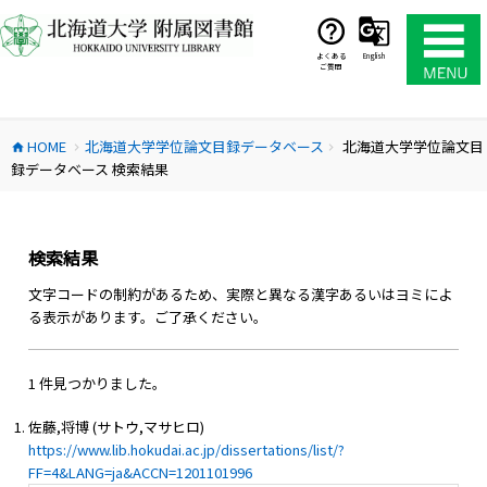
コ
ン
テ
よくある
English
ご質問
ン
ツ
へ
HOME
北海道大学学位論文目録データベース
北海道大学学位論文目
ス
home
chevron_right
chevron_right
録データベース 検索結果
キ
ッ
プ
検索結果
文字コードの制約があるため、実際と異なる漢字あるいはヨミによ
る表示があります。ご了承ください。
1 件見つかりました。
佐藤,将博 (サトウ,マサヒロ)
https://www.lib.hokudai.ac.jp/dissertations/list/?
FF=4&LANG=ja&ACCN=1201101996