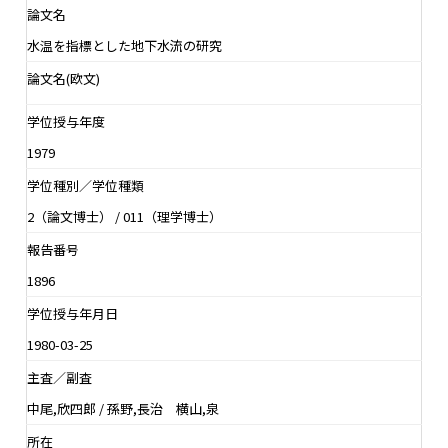
論文名
水温を指標とした地下水流の研究
論文名(欧文)
学位授与年度
1979
学位種別／学位種類
2（論文博士） / 011（理学博士）
報告番号
1896
学位授与年月日
1980-03-25
主査／副査
中尾,欣四郎 / 孫野,長治 横山,泉
所在