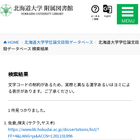
コ
ン
テ
よくある
English
ご質問
ン
ツ
へ
HOME
北海道大学学位論文目録データベース
北海道大学学位論文目
ス
home
chevron_right
chevron_right
録データベース 検索結果
キ
ッ
プ
検索結果
文字コードの制約があるため、実際と異なる漢字あるいはヨミによ
る表示があります。ご了承ください。
1 件見つかりました。
佐倉,保夫 (サクラ,ヤスオ)
https://www.lib.hokudai.ac.jp/dissertations/list/?
FF=4&LANG=ja&ACCN=1201101896