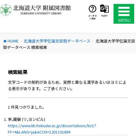
コ
ン
テ
よくある
English
ご質問
ン
ツ
へ
HOME
北海道大学学位論文目録データベース
北海道大学学位論文目
ス
home
chevron_right
chevron_right
録データベース 検索結果
キ
ッ
プ
検索結果
文字コードの制約があるため、実際と異なる漢字あるいはヨミによ
る表示があります。ご了承ください。
1 件見つかりました。
李,龍弼 (リ,ヨンピル)
https://www.lib.hokudai.ac.jp/dissertations/list/?
FF=4&LANG=ja&ACCN=1201101894