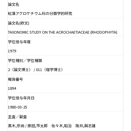
論文名
紅藻アクロケチウム科の分類学的研究
論文名(欧文)
TAXONOMIC STUDY ON THE ACROCHAETIACEAE (RHODOPHYTA)
学位授与年度
1979
学位種別／学位種類
2（論文博士） / 011（理学博士）
報告番号
1894
学位授与年月日
1980-03-25
主査／副査
黒木,宗尚 / 原田,市太郎 佐々木,昭治 阪井,與志雄