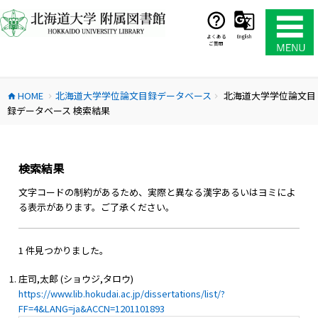
コ
ン
テ
よくある
English
ご質問
ン
ツ
へ
HOME
北海道大学学位論文目録データベース
北海道大学学位論文目
ス
home
chevron_right
chevron_right
録データベース 検索結果
キ
ッ
プ
検索結果
文字コードの制約があるため、実際と異なる漢字あるいはヨミによ
る表示があります。ご了承ください。
1 件見つかりました。
庄司,太郎 (ショウジ,タロウ)
https://www.lib.hokudai.ac.jp/dissertations/list/?
FF=4&LANG=ja&ACCN=1201101893