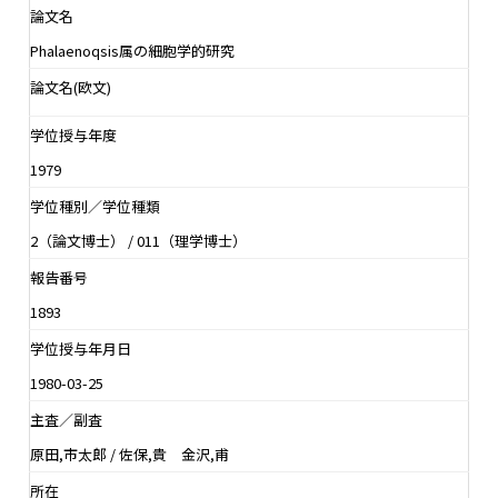
論文名
Phalaenoqsis属の細胞学的研究
論文名(欧文)
学位授与年度
1979
学位種別／学位種類
2（論文博士） / 011（理学博士）
報告番号
1893
学位授与年月日
1980-03-25
主査／副査
原田,市太郎 / 佐保,貴 金沢,甫
所在