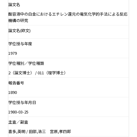
論文名
酸容液中の白金におけるエチレン還元の電気化学的手法による反応
機構の研究
論文名(欧文)
学位授与年度
1979
学位種別／学位種類
2（論文博士） / 011（理学博士）
報告番号
1890
学位授与年月日
1980-03-25
主査／副査
喜多,英明 / 田部,浩三 宮原,孝四郎