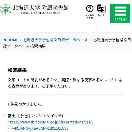
コ
ン
テ
よくある
English
ご質問
ン
ツ
へ
HOME
北海道大学学位論文目録データベース
北海道大学学位論文目
ス
home
chevron_right
chevron_right
録データベース 検索結果
キ
ッ
プ
検索結果
文字コードの制約があるため、実際と異なる漢字あるいはヨミによ
る表示があります。ご了承ください。
1 件見つかりました。
富士川,計吉 (フジカワ,ケイキチ)
https://www.lib.hokudai.ac.jp/dissertations/list/?
FF=4&LANG=ja&ACCN=1201101890