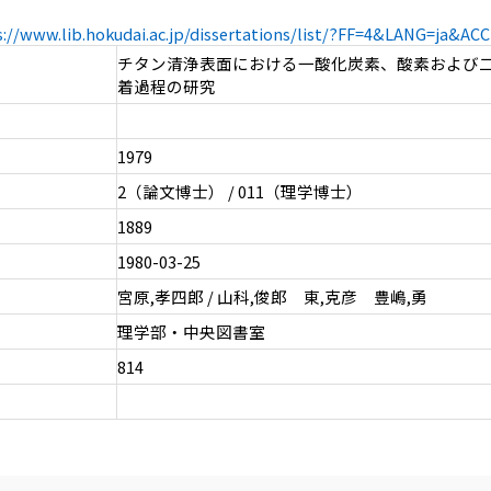
s://www.lib.hokudai.ac.jp/dissertations/list/?FF=4&LANG=ja&A
チタン清浄表面における一酸化炭素、酸素および
着過程の研究
1979
2（論文博士） / 011（理学博士）
1889
1980-03-25
宮原,孝四郎 / 山科,俊郎 東,克彦 豊嶋,勇
理学部・中央図書室
814