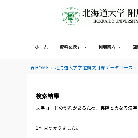
コ
ン
テ
ン
ツ
へ
ス
ホーム
資料を探す
利用案内
図
キ
ッ
プ
HOME
北海道大学学位論文目録データベース
home
chevron_right
chevron_right
検索結果
文字コードの制約があるため、実際と異なる漢字
1 件見つかりました。