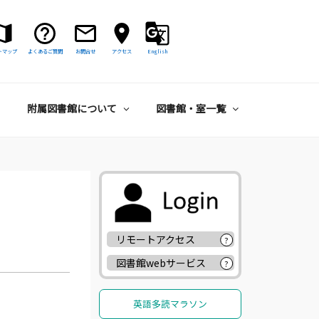
トマップ
よくあるご質問
お問合せ
アクセス
English
附属図書館について
図書館・室一覧
リモートアクセス
?
図書館webサービス
?
英語多読マラソン