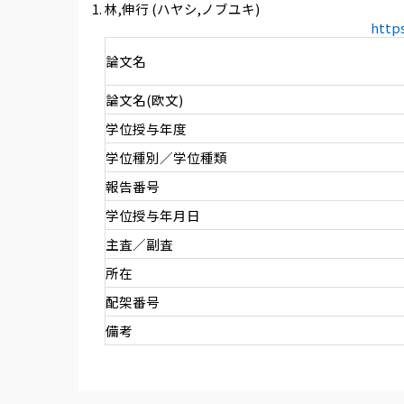
林,伸行 (ハヤシ,ノブユキ)
http
論文名
論文名(欧文)
学位授与年度
学位種別／学位種類
報告番号
学位授与年月日
主査／副査
所在
配架番号
備考