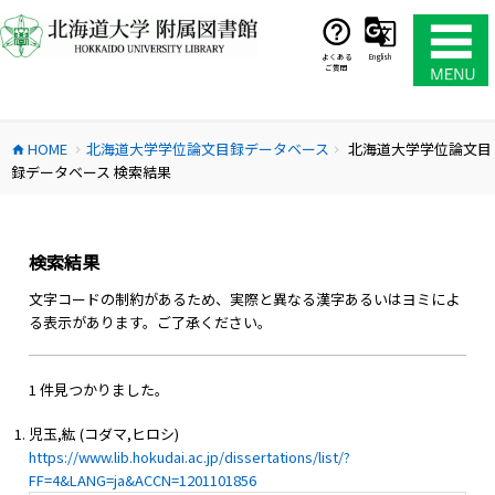
コ
ン
テ
よくある
English
ご質問
ン
ツ
へ
HOME
北海道大学学位論文目録データベース
北海道大学学位論文目
ス
home
chevron_right
chevron_right
録データベース 検索結果
キ
ッ
プ
検索結果
文字コードの制約があるため、実際と異なる漢字あるいはヨミによ
る表示があります。ご了承ください。
1 件見つかりました。
児玉,紘 (コダマ,ヒロシ)
https://www.lib.hokudai.ac.jp/dissertations/list/?
FF=4&LANG=ja&ACCN=1201101856