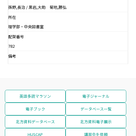
孫野,長治 / 黒岩,大助 菊地,勝弘
所在
理学部・中央図書室
配架番号
782
備考
英語多読マラソン
電子ジャーナル
電子ブック
データベース一覧
北方資料データベース
北方資料電子展示
HUSCAP
講習会を依頼