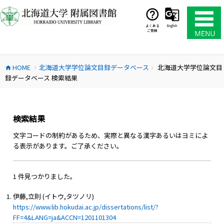
コ
ン
テ
よくある
English
ご質問
ン
ツ
へ
HOME
北海道大学学位論文目録データベース
北海道大学学位論文目
ス
home
chevron_right
chevron_right
録データベース 検索結果
キ
ッ
プ
検索結果
文字コードの制約があるため、実際と異なる漢字あるいはヨミによ
る表示があります。ご了承ください。
1 件見つかりました。
伊藤,立則 (イトウ,タツノリ)
https://www.lib.hokudai.ac.jp/dissertations/list/?
FF=4&LANG=ja&ACCN=1201101304