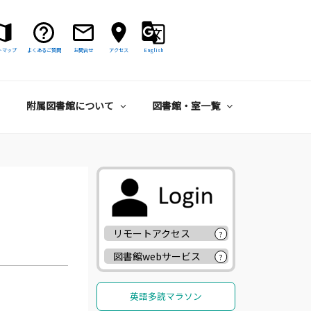
トマップ
よくあるご質問
お問合せ
アクセス
English
附属図書館について
図書館・室一覧
リモートアクセス
?
図書館webサービス
?
英語多読マラソン