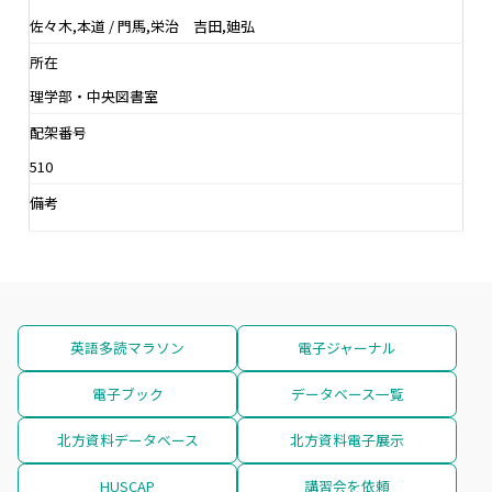
佐々木,本道 / 門馬,栄治 吉田,廸弘
所在
理学部・中央図書室
配架番号
510
備考
英語多読マラソン
電子ジャーナル
電子ブック
データベース一覧
北方資料データベース
北方資料電子展示
HUSCAP
講習会を依頼