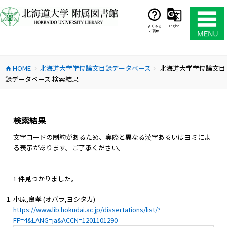
コ
ン
テ
よくある
English
ご質問
ン
ツ
へ
HOME
北海道大学学位論文目録データベース
北海道大学学位論文目
ス
home
chevron_right
chevron_right
録データベース 検索結果
キ
ッ
プ
検索結果
文字コードの制約があるため、実際と異なる漢字あるいはヨミによ
る表示があります。ご了承ください。
1 件見つかりました。
小原,良孝 (オバラ,ヨシタカ)
https://www.lib.hokudai.ac.jp/dissertations/list/?
FF=4&LANG=ja&ACCN=1201101290