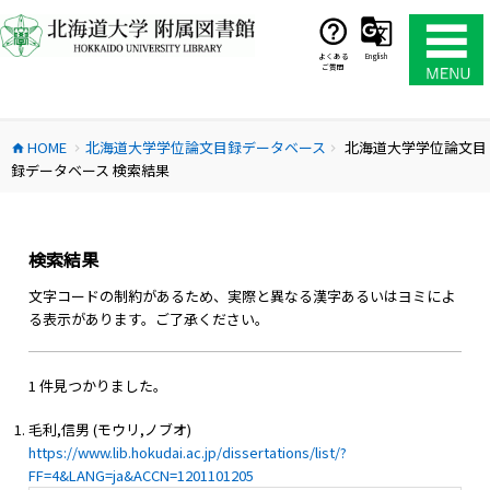
コ
ン
テ
よくある
English
ご質問
ン
ツ
へ
HOME
北海道大学学位論文目録データベース
北海道大学学位論文目
ス
home
chevron_right
chevron_right
録データベース 検索結果
キ
ッ
プ
検索結果
文字コードの制約があるため、実際と異なる漢字あるいはヨミによ
る表示があります。ご了承ください。
1 件見つかりました。
毛利,信男 (モウリ,ノブオ)
https://www.lib.hokudai.ac.jp/dissertations/list/?
FF=4&LANG=ja&ACCN=1201101205