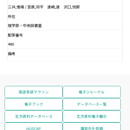
三井,惟靖 / 宮原,将平 達崎,達 沢口,悦郎
所在
理学部・中央図書室
配架番号
480
備考
英語多読マラソン
電子ジャーナル
電子ブック
データベース一覧
北方資料データベース
北方資料電子展示
HUSCAP
講習会を依頼