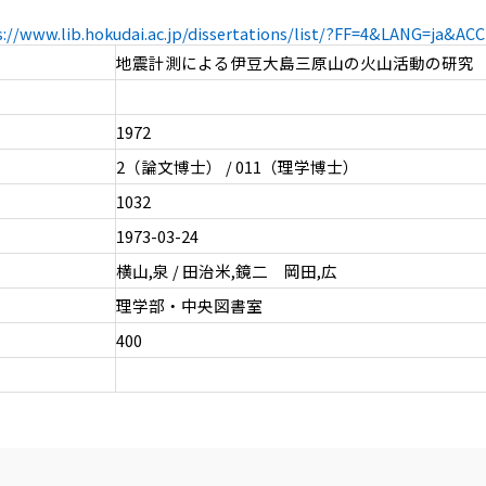
s://www.lib.hokudai.ac.jp/dissertations/list/?FF=4&LANG=ja&A
地震計測による伊豆大島三原山の火山活動の研究
1972
2（論文博士） / 011（理学博士）
1032
1973-03-24
横山,泉 / 田治米,鏡二 岡田,広
理学部・中央図書室
400