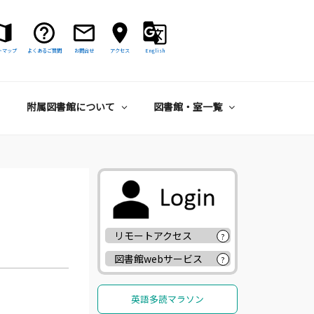
トマップ
よくあるご質問
お問合せ
アクセス
English
附属図書館について
図書館・室一覧
リモートアクセス
?
図書館webサービス
?
英語多読マラソン