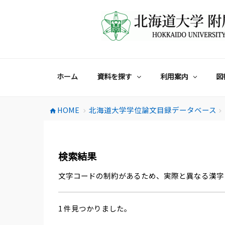
コ
ン
テ
ン
ツ
へ
ス
ホーム
資料を探す
利用案内
図
キ
ッ
プ
HOME
北海道大学学位論文目録データベース
home
chevron_right
chevron_right
検索結果
文字コードの制約があるため、実際と異なる漢字
1 件見つかりました。