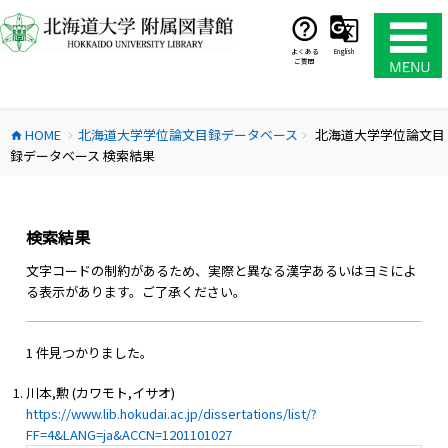
コ
ン
テ
よくある
English
ご質問
ン
ツ
へ
HOME
北海道大学学位論文目録データベース
北海道大学学位論文目
ス
home
chevron_right
chevron_right
録データベース 検索結果
キ
ッ
プ
検索結果
文字コードの制約があるため、実際と異なる漢字あるいはヨミによ
る表示があります。ご了承ください。
1 件見つかりました。
川本,勲 (カワモト,イサオ)
https://www.lib.hokudai.ac.jp/dissertations/list/?
FF=4&LANG=ja&ACCN=1201101027