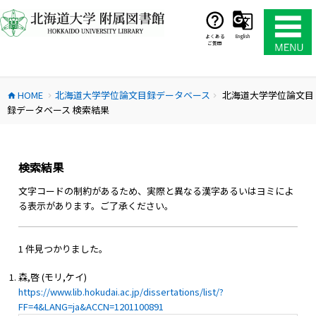
コ
ン
テ
よくある
English
ご質問
ン
ツ
へ
HOME
北海道大学学位論文目録データベース
北海道大学学位論文目
ス
home
chevron_right
chevron_right
録データベース 検索結果
キ
ッ
プ
検索結果
文字コードの制約があるため、実際と異なる漢字あるいはヨミによ
る表示があります。ご了承ください。
1 件見つかりました。
森,啓 (モリ,ケイ)
https://www.lib.hokudai.ac.jp/dissertations/list/?
FF=4&LANG=ja&ACCN=1201100891