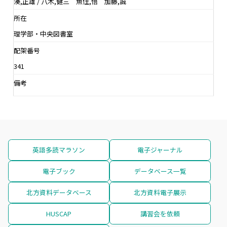
湊,正雄 / 八木,健三 魚住,悟 加藤,誠
所在
理学部・中央図書室
配架番号
341
備考
英語多読マラソン
電子ジャーナル
電子ブック
データベース一覧
北方資料データベース
北方資料電子展示
HUSCAP
講習会を依頼