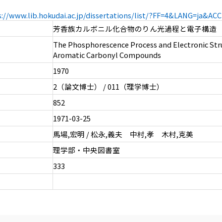
s://www.lib.hokudai.ac.jp/dissertations/list/?FF=4&LANG=ja&A
芳香族カルボニル化合物のりん光過程と電子構造
The Phosphorescence Process and Electronic Stru
Aromatic Carbonyl Compounds
1970
2（論文博士） / 011（理学博士）
852
1971-03-25
馬場,宏明 / 松永,義夫 中村,孝 木村,克美
理学部・中央図書室
333