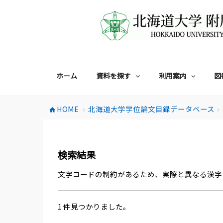
コ
ン
テ
ン
ツ
へ
ス
ホーム
資料を探す
利用案内
図
キ
ッ
プ
HOME
北海道大学学位論文目録データベース
home
chevron_right
chevron_right
検索結果
文字コードの制約があるため、実際と異なる漢字
1 件見つかりました。