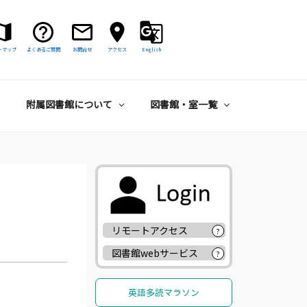
トマップ
よくあるご質問
お問合せ
アクセス
English
附属図書館について
図書館・室一覧
リモートアクセス
?
図書館webサービス
?
英語多読マラソン