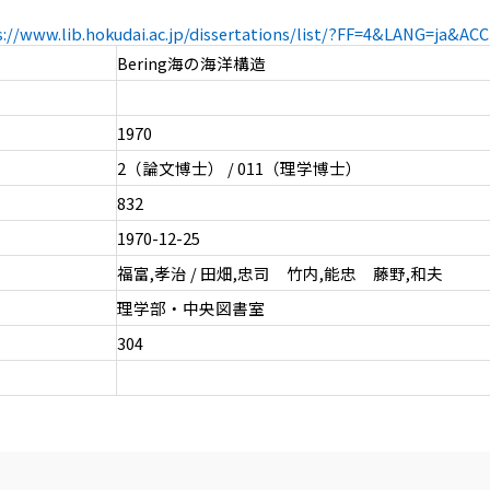
s://www.lib.hokudai.ac.jp/dissertations/list/?FF=4&LANG=ja&A
Bering海の海洋構造
1970
2（論文博士） / 011（理学博士）
832
1970-12-25
福富,孝治 / 田畑,忠司 竹内,能忠 藤野,和夫
理学部・中央図書室
304