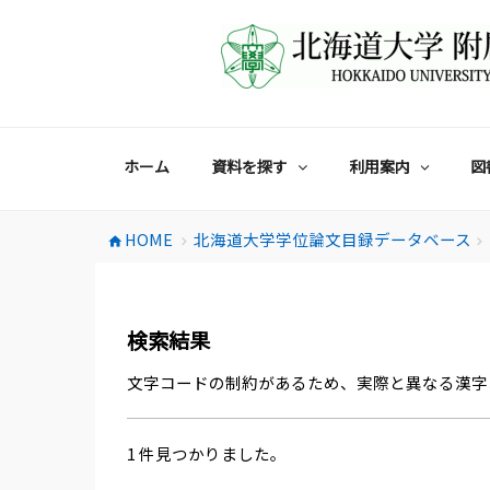
コ
ン
テ
ン
ツ
へ
ス
ホーム
資料を探す
利用案内
図
キ
ッ
プ
HOME
北海道大学学位論文目録データベース
home
chevron_right
chevron_right
検索結果
文字コードの制約があるため、実際と異なる漢字
1 件見つかりました。