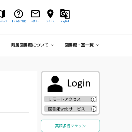
トマップ
よくあるご質問
お問合せ
アクセス
English
附属図書館について
図書館・室一覧
リモートアクセス
?
図書館webサービス
?
英語多読マラソン