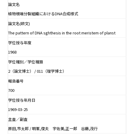
論文名
植物根端分裂組織におけるDNA合成様式
論文名(欧文)
The pattern of DNA sghthesis in the root meristem of planst
学位授与年度
1968
学位種別／学位種類
2（論文博士） / 011（理学博士）
報告番号
700
学位授与年月日
1969-03-25
主査／副査
原田,市太郎 / 明峯,俊夫 宇佐美,正一郎 谷藤,茂行