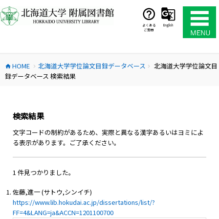
コ
ン
テ
よくある
English
ご質問
ン
ツ
へ
HOME
北海道大学学位論文目録データベース
北海道大学学位論文目
ス
home
chevron_right
chevron_right
録データベース 検索結果
キ
ッ
プ
検索結果
文字コードの制約があるため、実際と異なる漢字あるいはヨミによ
る表示があります。ご了承ください。
1 件見つかりました。
佐藤,進一 (サトウ,シンイチ)
https://www.lib.hokudai.ac.jp/dissertations/list/?
FF=4&LANG=ja&ACCN=1201100700