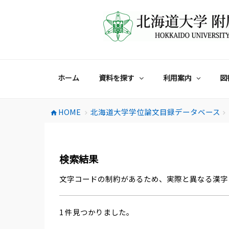
コ
ン
テ
ン
ツ
へ
ス
ホーム
資料を探す
利用案内
図
キ
ッ
プ
HOME
北海道大学学位論文目録データベース
home
chevron_right
chevron_right
検索結果
文字コードの制約があるため、実際と異なる漢字
1 件見つかりました。