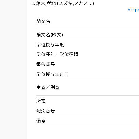
鈴木,孝範 (スズキ,タカノリ)
http
論文名
論文名(欧文)
学位授与年度
学位種別／学位種類
報告番号
学位授与年月日
主査／副査
所在
配架番号
備考