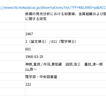
s://www.lib.hokudai.ac.jp/dissertations/list/?FF=4&LANG=ja&A
鉄鋼の発光分析における妨害線、金属組織および
に関する研究
1967
2（論文博士） / 011（理学博士）
601
1968-03-25
神原,富民 / 丹羽,貴知蔵 田部,浩三 蟇目,清一郎
山,政一
理学部・中央図書室
222