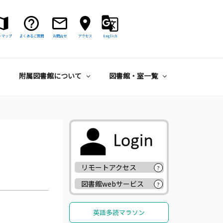
トマップ
よくあるご質問
お問合せ
アクセス
English
附属図書館について
図書館・室一覧
リモートアクセス
?
図書館webサービス
?
英語多読マラソン