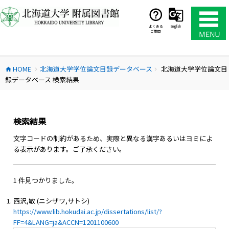
コ
ン
テ
よくある
English
ご質問
ン
ツ
へ
HOME
北海道大学学位論文目録データベース
北海道大学学位論文目
ス
home
chevron_right
chevron_right
録データベース 検索結果
キ
ッ
プ
検索結果
文字コードの制約があるため、実際と異なる漢字あるいはヨミによ
る表示があります。ご了承ください。
1 件見つかりました。
西沢,敏 (ニシザワ,サトシ)
https://www.lib.hokudai.ac.jp/dissertations/list/?
FF=4&LANG=ja&ACCN=1201100600