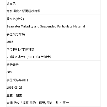
論文名
海水濁度と懸濁粒状物質
論文名(欧文)
Seawater Turbidity and Suspended Particulate Material.
学位授与年度
1967
学位種別／学位種類
2（論文博士） / 011（理学博士）
報告番号
600
学位授与年月日
1968-03-25
主査／副査
大浦,浩文 / 福富,孝治 孫野,長治 井上,直一