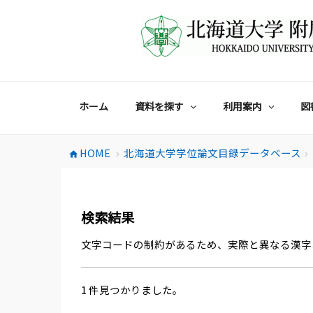
コ
ン
テ
ン
ツ
へ
ス
ホーム
資料を探す
利用案内
図
キ
ッ
プ
HOME
北海道大学学位論文目録データベース
home
chevron_right
chevron_right
検索結果
文字コードの制約があるため、実際と異なる漢字
1 件見つかりました。