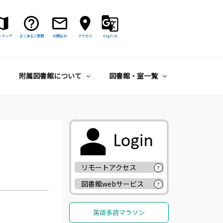
トマップ
よくあるご質問
お問合せ
アクセス
English
附属図書館について
図書館・室一覧
リモートアクセス
?
図書館webサービス
?
英語多読マラソン