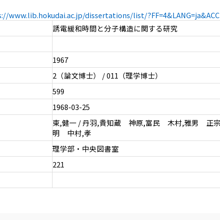
s://www.lib.hokudai.ac.jp/dissertations/list/?FF=4&LANG=ja&A
誘電緩和時間と分子構造に関する研究
1967
2（論文博士） / 011（理学博士）
599
1968-03-25
東,健一 / 丹羽,貴知蔵 神原,富民 木村,雅男 正宗
明 中村,孝
理学部・中央図書室
221