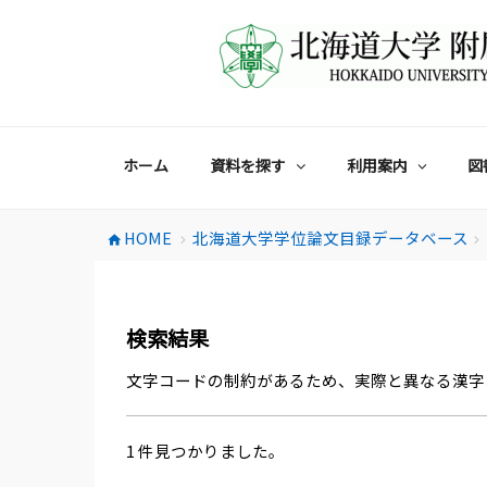
コ
ン
テ
ン
ツ
へ
ス
ホーム
資料を探す
利用案内
図
キ
ッ
プ
HOME
北海道大学学位論文目録データベース
home
chevron_right
chevron_right
検索結果
文字コードの制約があるため、実際と異なる漢字
1 件見つかりました。