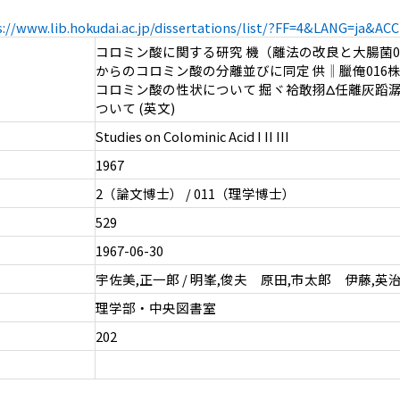
s://www.lib.hokudai.ac.jp/dissertations/list/?FF=4&LANG=ja&A
コロミン酸に関する研究 機（離法の改良と大腸菌07
からのコロミン酸の分離並びに同定 供‖臘俺016
コロミン酸の性状について 掘ヾ袷敢挧Δ任離灰蹈
ついて (英文)
Studies on Colominic Acid I II III
1967
2（論文博士） / 011（理学博士）
529
1967-06-30
宇佐美,正一郎 / 明峯,俊夫 原田,市太郎 伊藤,英
理学部・中央図書室
202