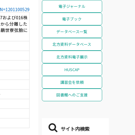
電子ジャーナル
CCN=1201100529
および016株
電子ブック
株から分離した
潺鷸世寮弦臉に
データベース一覧
北方資料データベース
北方資料電子展示
HUSCAP
講習会を依頼
治
図書館へのご支援
サイト内検索