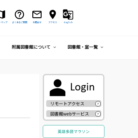
トマップ
よくあるご質問
お問合せ
アクセス
English
附属図書館について
図書館・室一覧
リモートアクセス
?
図書館webサービス
?
英語多読マラソン