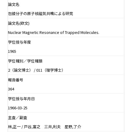
論文名
包接分子の原子核磁気共鳴による研究
論文名(欧文)
Nuclear Magnetic Resonance of Trapped Molecules.
学位授与年度
1965
学位種別／学位種類
2（論文博士） / 011（理学博士）
報告番号
364
学位授与年月日
1966-03-25
主査／副査
林,正一 / 戸谷,富之 三井,利夫 星野,了介