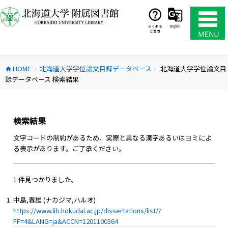
コ
ン
テ
よくある
English
ご質問
ン
ツ
へ
HOME
北海道大学学位論文目録データベース
北海道大学学位論文目
ス
home
chevron_right
chevron_right
録データベース 検索結果
キ
ッ
プ
検索結果
文字コードの制約があるため、実際と異なる漢字あるいはヨミによ
る表示があります。ご了承ください。
1 件見つかりました。
中島,春雄 (ナカジマ,ハルオ)
https://www.lib.hokudai.ac.jp/dissertations/list/?
FF=4&LANG=ja&ACCN=1201100364