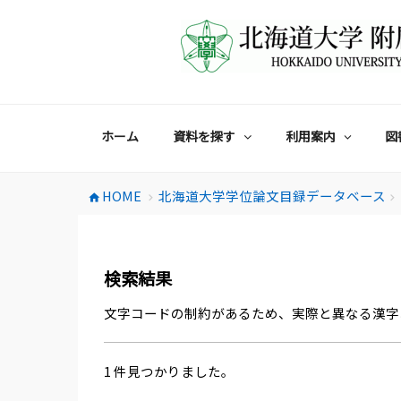
コ
ン
テ
ン
ツ
へ
ス
ホーム
資料を探す
利用案内
図
キ
ッ
プ
HOME
北海道大学学位論文目録データベース
home
chevron_right
chevron_right
検索結果
文字コードの制約があるため、実際と異なる漢字
1 件見つかりました。