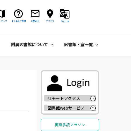
トマップ
よくあるご質問
お問合せ
アクセス
English
附属図書館について
図書館・室一覧
リモートアクセス
?
図書館webサービス
?
英語多読マラソン