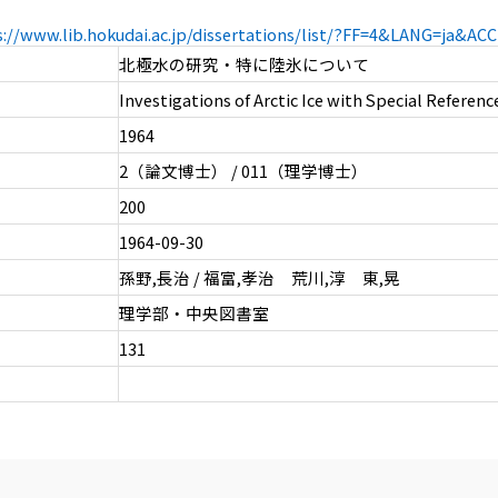
s://www.lib.hokudai.ac.jp/dissertations/list/?FF=4&LANG=ja&A
北極水の研究・特に陸氷について
Investigations of Arctic Ice with Special Reference
1964
2（論文博士） / 011（理学博士）
200
1964-09-30
孫野,長治 / 福富,孝治 荒川,淳 東,晃
理学部・中央図書室
131