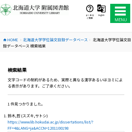
コ
ン
テ
よくある
English
ご質問
ン
ツ
へ
HOME
北海道大学学位論文目録データベース
北海道大学学位論文目
ス
home
chevron_right
chevron_right
録データベース 検索結果
キ
ッ
プ
検索結果
文字コードの制約があるため、実際と異なる漢字あるいはヨミによ
る表示があります。ご了承ください。
1 件見つかりました。
鈴木,哲 (スズキ,サトシ)
https://www.lib.hokudai.ac.jp/dissertations/list/?
FF=4&LANG=ja&ACCN=1201100198