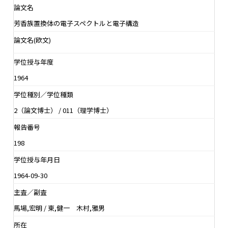
論文名
芳香族置換体の電子スペクトルと電子構造
論文名(欧文)
学位授与年度
1964
学位種別／学位種類
2（論文博士） / 011（理学博士）
報告番号
198
学位授与年月日
1964-09-30
主査／副査
馬場,宏明 / 東,健一 木村,雅男
所在