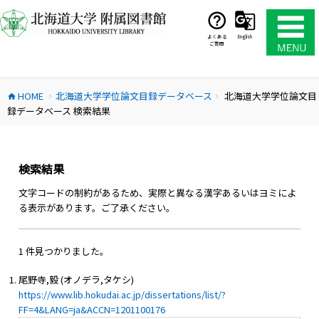
コ
ン
テ
よくある
English
ご質問
ン
ツ
へ
HOME
北海道大学学位論文目録データベース
北海道大学学位論文目
ス
home
chevron_right
chevron_right
録データベース 検索結果
キ
ッ
プ
検索結果
文字コードの制約があるため、実際と異なる漢字あるいはヨミによ
る表示があります。ご了承ください。
1 件見つかりました。
尾野寺,毅 (オノデラ,タケシ)
https://www.lib.hokudai.ac.jp/dissertations/list/?
FF=4&LANG=ja&ACCN=1201100176