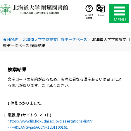
コ
ン
テ
よくある
English
ご質問
ン
ツ
へ
HOME
北海道大学学位論文目録データベース
北海道大学学位論文目
ス
home
chevron_right
chevron_right
録データベース 検索結果
キ
ッ
プ
検索結果
文字コードの制約があるため、実際と異なる漢字あるいはヨミによ
る表示があります。ご了承ください。
1 件見つかりました。
斎藤,節 (サイトウ,マコト)
https://www.lib.hokudai.ac.jp/dissertations/list/?
FF=4&LANG=ja&ACCN=1201100161