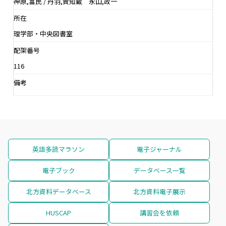
神原,富民 / 丹羽,貴知蔵 永山,政一
所在
理学部・中央図書室
配架番号
116
備考
英語多読マラソン
電子ジャーナル
電子ブック
データベース一覧
北方資料データベース
北方資料電子展示
HUSCAP
講習会を依頼